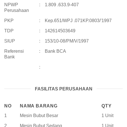
NPWP
:
1.809 .633.9-407
Perusahaan
PKP
:
Kep.651/WPJ .071KP.0803/'1997
TDP
:
142614503649
SIUP
:
153/10-08/PM/V/1997
Referensi
:
Bank BCA
Bank
:
FASILITAS PERUSAHAAN
NO
NAMA BARANG
QTY
1
Mesin Bubut Besar
1 Unit
2
Mesin Bubut Sedang
1 Unit